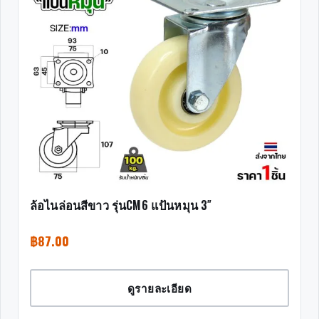
ล้อไนล่อนสีขาว รุ่นCM6 แป้นหมุน 3″
฿
87.00
ดูรายละเอียด