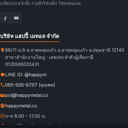
เกลียวเร่ง ควิกลิ้ง รวมถึงโซ่เหล็ก โซ่สแตนเลส
บริษัท แฮปปี้ เมทอล จำกัด
88/11 ม.6 ต.ลาดหลุมแก้ว อ.ลาดหลุมแก้ว จ.ปทุมธานี 12140
สาขาสำนักงานใหญ่ · เลขประจำตัวผู้เสียภาษี
0135566033431
LINE ID: @happym
085-926-9797 (คุณพล)
pol@happymetal.co
happymetal.co
จ–ส 8.00 – 17.00 น.
ดูแผนที่ร้าน (Google Maps)