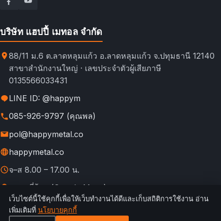
บริษัท แฮปปี้ เมทอล จำกัด
88/11 ม.6 ต.ลาดหลุมแก้ว อ.ลาดหลุมแก้ว จ.ปทุมธานี 12140
สาขาสำนักงานใหญ่ · เลขประจำตัวผู้เสียภาษี
0135566033431
LINE ID: @happym
085-926-9797 (คุณพล)
pol@happymetal.co
happymetal.co
จ–ส 8.00 – 17.00 น.
ดูแผนที่ร้าน (Google Maps)
เว็บไซต์นี้ใช้คุกกี้เพื่อให้เว็บทำงานได้ดีและเก็บสถิติการใช้งาน อ่าน
© 2026 happymetal.co. All rights reserved.
เพิ่มเติมที่
นโยบายคุกกี้
ข้อ
กฎการใช้งาน &
นโยบายความ
นโยบาย
นโยบาย
เทียบช่อง