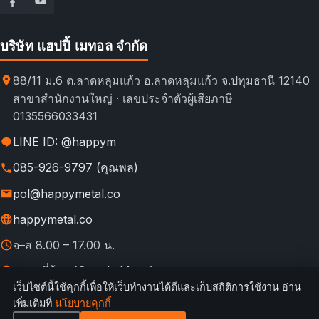
บริษัท แฮปปี้ เมทอล จำกัด
88/11 ม.6 ต.ลาดหลุมแก้ว อ.ลาดหลุมแก้ว จ.ปทุมธานี 12140
สาขาสำนักงานใหญ่ · เลขประจำตัวผู้เสียภาษี
0135566033431
LINE ID: @happym
085-926-9797 (คุณพล)
pol@happymetal.co
happymetal.co
จ–ส 8.00 – 17.00 น.
ดูแผนที่ร้าน (Google Maps)
เว็บไซต์นี้ใช้คุกกี้เพื่อให้เว็บทำงานได้ดีและเก็บสถิติการใช้งาน อ่าน
© 2026 happymetal.co. All rights reserved.
เพิ่มเติมที่
นโยบายคุกกี้
ข้อ
กฎการใช้งาน &
นโยบายความ
นโยบาย
นโยบาย
เทียบช่อง