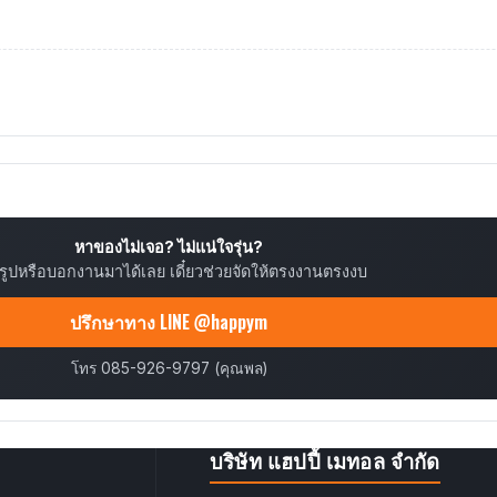
หาของไม่เจอ? ไม่แน่ใจรุ่น?
ยรูปหรือบอกงานมาได้เลย เดี๋ยวช่วยจัดให้ตรงงานตรงงบ
ปรึกษาทาง LINE @happym
โทร 085-926-9797 (คุณพล)
บริษัท แฮปปี้ เมทอล จำกัด