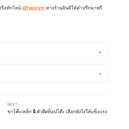
หรือทักไลน์
@happym
ทางร้านยินดีให้คำปรึกษาฟรี
NEXT
ขาโต๊ะเหล็ก & ตัวยึดท็อปโต๊ะ เลือกยังไงให้แข็งแรง