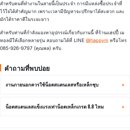
สำหรับคนที่ทำงานในสายนี้เป็นประจำ การมีแหล่งซื้อประจำที่
ไว้ใจได้สำคัญมาก เพราะเวลามีปัญหาจะปรึกษาได้สะดวก และ
มักได้ราคาดีในระยะยาว
สำหรับท่านที่กำลังมองหาอุปกรณ์เกี่ยวกับงานนี้ ที่ร้านแฮปปี้ เม
ทอลมีให้เลือกหลายรุ่น สอบถามได้ที่ LINE
@happym
หรือโทร
085-926-9797 (คุณพล) ครับ
คำถามที่พบบ่อย
งานภายนอกควรใช้น็อตสแตนเลสหรือเหล็กชุบ
น็อตสแตนเลสแข็งแรงเท่าน็อตเหล็กเกรด 8.8 ไหม