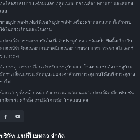
อะไหล่สำหรับงานเชื่อมเหล็ก อลูมิเนียม ทองเหลือง ทองแดง และสแตน
เลส
ขายอุปกรณ์ทำเฟอร์นิเจอร์ อุปกรณ์ทำเครื่องครัวสแตนเลส ทั้งสำหรับ
ใช้ในครัวเรือนและโรงงาน
อุปกรณ์จับกระจกราวบันได มือจับประตูบ้านและห้องน้ำ ฟิตติ้งเกี่ยวกับ
อุปกรณ์จับยึดกระจกเช่นตัวหนีบกระจก บานพับ ขาจับกระจก สไปเดอร์
ราวกระจก
ล้อประตูและรางเลื่อน สำหรับประตูบ้านและโรงงาน เช่นล้อประตูบ้าน
ล้อรางเลื่อนแขวน ล้อหมุน360องศาสำหรับประตูบานโค้งหรือประตูราง
รถไฟ
น็อต สกรู ทั้งเหล็ก เหล็กดำเกรด และสแตนเลส อุปกรณ์มีเกลียวขันเช่น
เกลียวเร่ง ควิกลิ้ง รวมถึงโซ่เหล็ก โซ่สแตนเลส
บริษัท แฮปปี้ เมทอล จำกัด