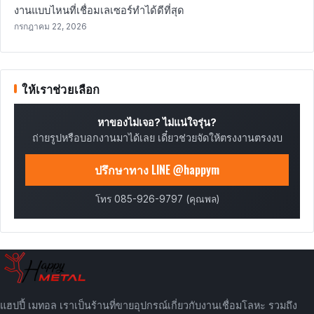
งานแบบไหนที่เชื่อมเลเซอร์ทำได้ดีที่สุด
กรกฎาคม 22, 2026
ให้เราช่วยเลือก
หาของไม่เจอ? ไม่แน่ใจรุ่น?
ถ่ายรูปหรือบอกงานมาได้เลย เดี๋ยวช่วยจัดให้ตรงงานตรงงบ
ปรึกษาทาง LINE @happym
โทร 085-926-9797 (คุณพล)
แฮปปี้ เมทอล เราเป็นร้านที่ขายอุปกรณ์เกี่ยวกับงานเชื่อมโลหะ รวมถึง