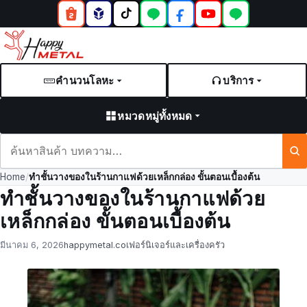
คำนวนโลหะ
บริการ
หมวดหมู่ทั้งหมด
ค้นหา
สินค้า
Home
/
ทำชั้นวางของในร้านกาแฟด้วยเหล็กกล่อง ขั้นตอนเบื้องต้น
และ
ทำชั้นวางของในร้านกาแฟด้วย
บทความ
เหล็กกล่อง ขั้นตอนเบื้องต้น
Posted
by
in
มีนาคม 6, 2026
happymetal.co
เฟอร์นิเจอร์และเครื่องครัว
on