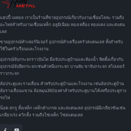
แฮปปี้ เมทอล เราเป็นร้านที่ขายอุปกรณ์เกี่ยวกับงานเชื่อมโลหะ รวมถึง
อะไหล่สำหรับงานเชื่อมเหล็ก อลูมิเนียม ทองเหลือง ทองแดง และสแตน
เลส
ขายอุปกรณ์ทำเฟอร์นิเจอร์ อุปกรณ์ทำเครื่องครัวสแตนเลส ทั้งสำหรับ
ใช้ในครัวเรือนและโรงงาน
อุปกรณ์จับกระจกราวบันได มือจับประตูบ้านและห้องน้ำ ฟิตติ้งเกี่ยวกับ
อุปกรณ์จับยึดกระจกเช่นตัวหนีบกระจก บานพับ ขาจับกระจก สไปเดอร์
ราวกระจก
ล้อประตูและรางเลื่อน สำหรับประตูบ้านและโรงงาน เช่นล้อประตูบ้าน
ล้อรางเลื่อนแขวน ล้อหมุน360องศาสำหรับประตูบานโค้งหรือประตูราง
รถไฟ
น็อต สกรู ทั้งเหล็ก เหล็กดำเกรด และสแตนเลส อุปกรณ์มีเกลียวขันเช่น
เกลียวเร่ง ควิกลิ้ง รวมถึงโซ่เหล็ก โซ่สแตนเลส