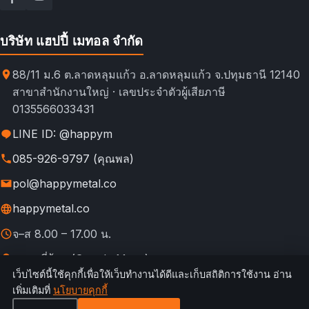
บริษัท แฮปปี้ เมทอล จำกัด
88/11 ม.6 ต.ลาดหลุมแก้ว อ.ลาดหลุมแก้ว จ.ปทุมธานี 12140
สาขาสำนักงานใหญ่ · เลขประจำตัวผู้เสียภาษี
0135566033431
LINE ID: @happym
085-926-9797 (คุณพล)
pol@happymetal.co
happymetal.co
จ–ส 8.00 – 17.00 น.
ดูแผนที่ร้าน (Google Maps)
เว็บไซต์นี้ใช้คุกกี้เพื่อให้เว็บทำงานได้ดีและเก็บสถิติการใช้งาน อ่าน
© 2026 happymetal.co. All rights reserved.
เพิ่มเติมที่
นโยบายคุกกี้
ข้อ
กฎการใช้งาน &
นโยบายความ
นโยบาย
นโยบาย
เทียบช่อง
กำหนดการ
ความเป็นส่วนตัว
เป็นส่วนตัว
คืนสินค้า
คุกกี้
ทางสั่งซื้อ