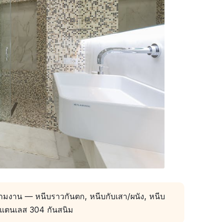
มงาน — หนีบราวกันตก, หนีบกับเสา/ผนัง, หนีบ
แตนเลส 304 กันสนิม