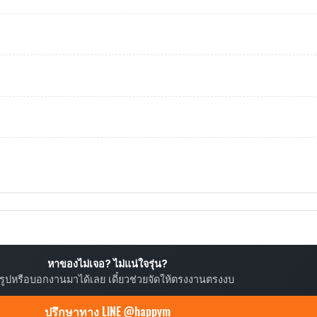
หาของไม่เจอ? ไม่แน่ใจรุ่น?
ยรูปหรือบอกงานมาได้เลย เดี๋ยวช่วยจัดให้ตรงงานตรงงบ
ปรึกษาทาง LINE @happym