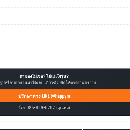
หาของไม่เจอ? ไม่แน่ใจรุ่น?
ยรูปหรือบอกงานมาได้เลย เดี๋ยวช่วยจัดให้ตรงงานตรงงบ
ปรึกษาทาง LINE @happym
โทร 085-926-9797 (คุณพล)