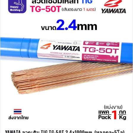
YAWATA ลวดเติม TIG TG-50T 2.4x1000mm. (หลอดละ5โล)