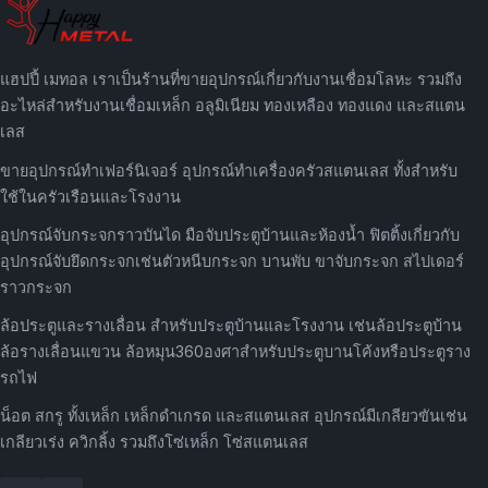
แฮปปี้ เมทอล เราเป็นร้านที่ขายอุปกรณ์เกี่ยวกับงานเชื่อมโลหะ รวมถึง
อะไหล่สำหรับงานเชื่อมเหล็ก อลูมิเนียม ทองเหลือง ทองแดง และสแตน
เลส
ขายอุปกรณ์ทำเฟอร์นิเจอร์ อุปกรณ์ทำเครื่องครัวสแตนเลส ทั้งสำหรับ
ใช้ในครัวเรือนและโรงงาน
อุปกรณ์จับกระจกราวบันได มือจับประตูบ้านและห้องน้ำ ฟิตติ้งเกี่ยวกับ
อุปกรณ์จับยึดกระจกเช่นตัวหนีบกระจก บานพับ ขาจับกระจก สไปเดอร์
ราวกระจก
ล้อประตูและรางเลื่อน สำหรับประตูบ้านและโรงงาน เช่นล้อประตูบ้าน
ล้อรางเลื่อนแขวน ล้อหมุน360องศาสำหรับประตูบานโค้งหรือประตูราง
รถไฟ
น็อต สกรู ทั้งเหล็ก เหล็กดำเกรด และสแตนเลส อุปกรณ์มีเกลียวขันเช่น
เกลียวเร่ง ควิกลิ้ง รวมถึงโซ่เหล็ก โซ่สแตนเลส