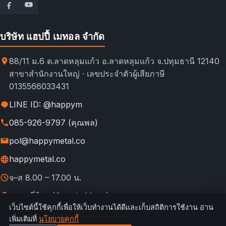
บริษัท แฮปปี้ เมทอล จำกัด
88/11 ม.6 ต.ลาดหลุมแก้ว อ.ลาดหลุมแก้ว จ.ปทุมธานี 12140
สาขาสำนักงานใหญ่ · เลขประจำตัวผู้เสียภาษี
0135566033431
LINE ID: @happym
085-926-9797 (คุณพล)
pol@happymetal.co
happymetal.co
จ–ส 8.00 – 17.00 น.
ดูแผนที่ร้าน (Google Maps)
เว็บไซต์นี้ใช้คุกกี้เพื่อให้เว็บทำงานได้ดีและเก็บสถิติการใช้งาน อ่าน
© 2026 happymetal.co. All rights reserved.
เพิ่มเติมที่
นโยบายคุกกี้
ข้อ
กฎการใช้งาน &
นโยบายความ
นโยบาย
นโยบาย
เทียบช่อง