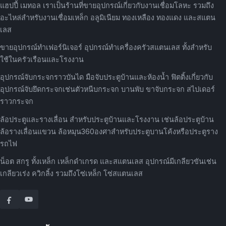
แฮปปี้ เมทอล เราเป็นร้านที่ขายอุปกรณ์เกี่ยวกับงานเชื่อมโลหะ รวมถึง
อะไหล่สำหรับงานเชื่อมเหล็ก อลูมิเนียม ทองเหลือง ทองแดง และสแตน
เลส
ขายอุปกรณ์ทำเฟอร์นิเจอร์ อุปกรณ์ทำเครื่องครัวสแตนเลส ทั้งสำหรับ
ใช้ในครัวเรือนและโรงงาน
อุปกรณ์จับกระจกราวบันได มือจับประตูบ้านและห้องน้ำ ฟิตติ้งเกี่ยวกับ
อุปกรณ์จับยึดกระจกเช่นตัวหนีบกระจก บานพับ ขาจับกระจก สไปเดอร์
ราวกระจก
ล้อประตูและรางเลื่อน สำหรับประตูบ้านและโรงงาน เช่นล้อประตูบ้าน
ล้อรางเลื่อนแขวน ล้อหมุน360องศาสำหรับประตูบานโค้งหรือประตูราง
รถไฟ
น็อต สกรู ทั้งเหล็ก เหล็กดำเกรด และสแตนเลส อุปกรณ์มีเกลียวขันเช่น
เกลียวเร่ง ควิกลิ้ง รวมถึงโซ่เหล็ก โซ่สแตนเลส