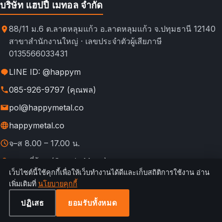
บริษัท แฮปปี้ เมทอล จำกัด
88/11 ม.6 ต.ลาดหลุมแก้ว อ.ลาดหลุมแก้ว จ.ปทุมธานี 12140
สาขาสำนักงานใหญ่ · เลขประจำตัวผู้เสียภาษี
0135566033431
LINE ID: @happym
085-926-9797 (คุณพล)
pol@happymetal.co
happymetal.co
จ–ส 8.00 – 17.00 น.
ดูแผนที่ร้าน (Google Maps)
เว็บไซต์นี้ใช้คุกกี้เพื่อให้เว็บทำงานได้ดีและเก็บสถิติการใช้งาน อ่าน
© 2026 happymetal.co. All rights reserved.
เพิ่มเติมที่
นโยบายคุกกี้
ข้อ
กฎการใช้งาน &
นโยบายความ
นโยบาย
นโยบาย
เทียบช่อง
กำหนดการ
ความเป็นส่วนตัว
เป็นส่วนตัว
คืนสินค้า
คุกกี้
ทางสั่งซื้อ
ปฏิเสธ
ยอมรับทั้งหมด
ใช้บริการ
ตั้งค่าคุกกี้