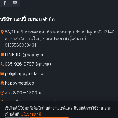
บริษัท แฮปปี้ เมทอล จำกัด
88/11 ม.6 ต.ลาดหลุมแก้ว อ.ลาดหลุมแก้ว จ.ปทุมธานี 12140
สาขาสำนักงานใหญ่ · เลขประจำตัวผู้เสียภาษี
0135566033431
LINE ID: @happym
085-926-9797 (คุณพล)
pol@happymetal.co
happymetal.co
จ–ส 8.00 – 17.00 น.
ดูแผนที่ร้าน (Google Maps)
เว็บไซต์นี้ใช้คุกกี้เพื่อให้เว็บทำงานได้ดีและเก็บสถิติการใช้งาน อ่าน
© 2026 happymetal.co. All rights reserved.
เพิ่มเติมที่
นโยบายคุกกี้
ข้อ
กฎการใช้งาน &
นโยบายความ
นโยบาย
นโยบาย
เทียบช่อง