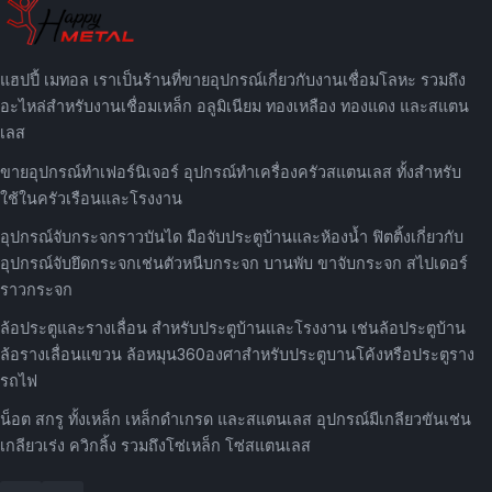
แฮปปี้ เมทอล เราเป็นร้านที่ขายอุปกรณ์เกี่ยวกับงานเชื่อมโลหะ รวมถึง
อะไหล่สำหรับงานเชื่อมเหล็ก อลูมิเนียม ทองเหลือง ทองแดง และสแตน
เลส
ขายอุปกรณ์ทำเฟอร์นิเจอร์ อุปกรณ์ทำเครื่องครัวสแตนเลส ทั้งสำหรับ
ใช้ในครัวเรือนและโรงงาน
อุปกรณ์จับกระจกราวบันได มือจับประตูบ้านและห้องน้ำ ฟิตติ้งเกี่ยวกับ
อุปกรณ์จับยึดกระจกเช่นตัวหนีบกระจก บานพับ ขาจับกระจก สไปเดอร์
ราวกระจก
ล้อประตูและรางเลื่อน สำหรับประตูบ้านและโรงงาน เช่นล้อประตูบ้าน
ล้อรางเลื่อนแขวน ล้อหมุน360องศาสำหรับประตูบานโค้งหรือประตูราง
รถไฟ
น็อต สกรู ทั้งเหล็ก เหล็กดำเกรด และสแตนเลส อุปกรณ์มีเกลียวขันเช่น
เกลียวเร่ง ควิกลิ้ง รวมถึงโซ่เหล็ก โซ่สแตนเลส