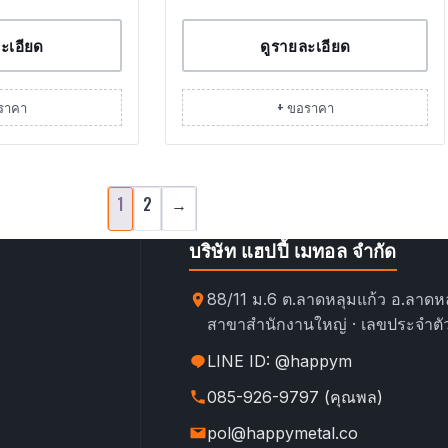
ะเอียด
ดูรายละเอียด
ราคา
+ ขอราคา
1
2
→
บริษัท แฮปปี้ เมทอล จำกัด
88/11 ม.6 ต.ลาดหลุมแก้ว อ.ลาดหล
สาขาสำนักงานใหญ่ · เลขประจำตัว
LINE ID: @happym
085-926-9797 (คุณพล)
pol@happymetal.co