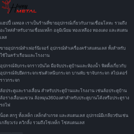
แฮปปี้ เมทอล เราเป็นร้านที่ขายอุปกรณ์เกี่ยวกับงานเชื่อมโลหะ รวมถึง
อะไหล่สำหรับงานเชื่อมเหล็ก อลูมิเนียม ทองเหลือง ทองแดง และสแตน
เลส
ขายอุปกรณ์ทำเฟอร์นิเจอร์ อุปกรณ์ทำเครื่องครัวสแตนเลส ทั้งสำหรับ
ใช้ในครัวเรือนและโรงงาน
อุปกรณ์จับกระจกราวบันได มือจับประตูบ้านและห้องน้ำ ฟิตติ้งเกี่ยวกับ
อุปกรณ์จับยึดกระจกเช่นตัวหนีบกระจก บานพับ ขาจับกระจก สไปเดอร์
ราวกระจก
ล้อประตูและรางเลื่อน สำหรับประตูบ้านและโรงงาน เช่นล้อประตูบ้าน
ล้อรางเลื่อนแขวน ล้อหมุน360องศาสำหรับประตูบานโค้งหรือประตูราง
รถไฟ
น็อต สกรู ทั้งเหล็ก เหล็กดำเกรด และสแตนเลส อุปกรณ์มีเกลียวขันเช่น
เกลียวเร่ง ควิกลิ้ง รวมถึงโซ่เหล็ก โซ่สแตนเลส