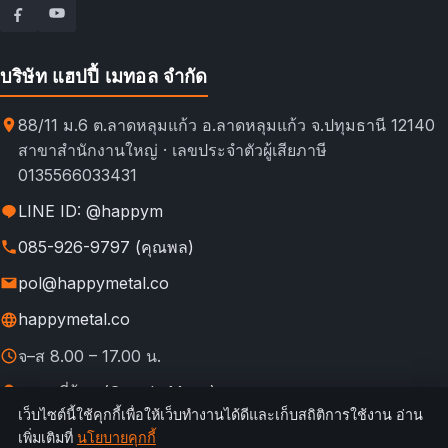
บริษัท แฮปปี้ เมทอล จำกัด
88/11 ม.6 ต.ลาดหลุมแก้ว อ.ลาดหลุมแก้ว จ.ปทุมธานี 12140
สาขาสำนักงานใหญ่ · เลขประจำตัวผู้เสียภาษี
0135566033431
LINE ID: @happym
085-926-9797 (คุณพล)
pol@happymetal.co
happymetal.co
จ–ส 8.00 – 17.00 น.
ดูแผนที่ร้าน (Google Maps)
เว็บไซต์นี้ใช้คุกกี้เพื่อให้เว็บทำงานได้ดีและเก็บสถิติการใช้งาน อ่าน
© 2026 happymetal.co. All rights reserved.
เพิ่มเติมที่
นโยบายคุกกี้
ข้อ
กฎการใช้งาน &
นโยบายความ
นโยบาย
นโยบาย
เทียบช่อง