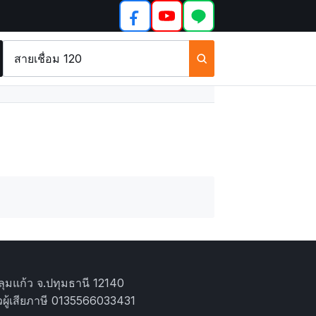
ค้นหา
สินค้า
และ
บทความ
ุมแก้ว จ.ปทุมธานี 12140
ผู้เสียภาษี 0135566033431