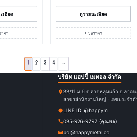
ะเอียด
ดูรายละเอียด
ราคา
+ ขอราคา
1
2
3
4
→
บริษัท แฮปปี้ เมทอล จำกัด
88/11 ม.6 ต.ลาดหลุมแก้ว อ.ลาดหล
สาขาสำนักงานใหญ่ · เลขประจำตัว
LINE ID: @happym
085-926-9797 (คุณพล)
pol@happymetal.co