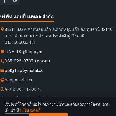
บริษัท แฮปปี้ เมทอล จำกัด
88/11 ม.6 ต.ลาดหลุมแก้ว อ.ลาดหลุมแก้ว จ.ปทุมธานี 12140
สาขาสำนักงานใหญ่ · เลขประจำตัวผู้เสียภาษี
0135566033431
LINE ID: @happym
085-926-9797 (คุณพล)
pol@happymetal.co
happymetal.co
จ–ส 8.00 – 17.00 น.
ดูแผนที่ร้าน (Google Maps)
เว็บไซต์นี้ใช้คุกกี้เพื่อให้เว็บทำงานได้ดีและเก็บสถิติการใช้งาน อ่าน
© 2026 happymetal.co. All rights reserved.
เพิ่มเติมที่
นโยบายคุกกี้
ข้อ
กฎการใช้งาน &
นโยบายความ
นโยบาย
นโยบาย
เทียบช่อง